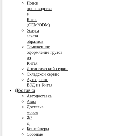
Поиск
производства
в
Китае
(OEM/ODM)
Услуга
заказа
образцов
Таможенное
оформление грузов
из
Китая
Логистический сервис
Складской сервис
Аутсорсинг
ВЭД из Китая
Доставка
Автодоставка
Авиа
Доставка
морем
Ж/
Д
Контейнеры
Сборные