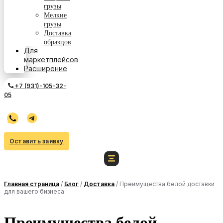
грузы
Мелкие
грузы
Доставка
образцов
Для
маркетплейсов
Расширение
+7 (931)-105-32-
05
Оставить заявку
Главная страница
/
Блог
/
Доставка
/
Преимущества белой доставки
для вашего бизнеса
Преимущества белой