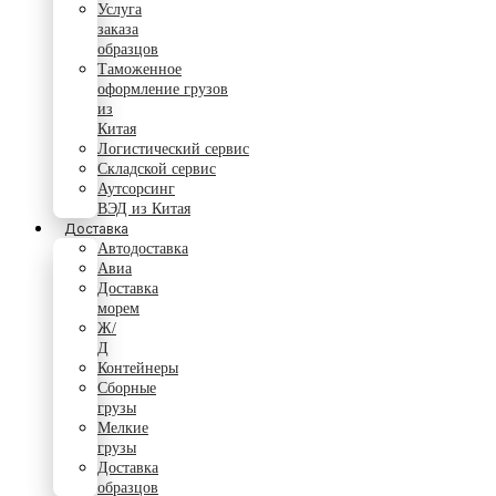
Услуга
заказа
образцов
Таможенное
оформление грузов
из
Китая
Логистический сервис
Складской сервис
Аутсорсинг
ВЭД из Китая
Доставка
Автодоставка
Авиа
Доставка
морем
Ж/
Д
Контейнеры
Сборные
грузы
Мелкие
грузы
Доставка
образцов