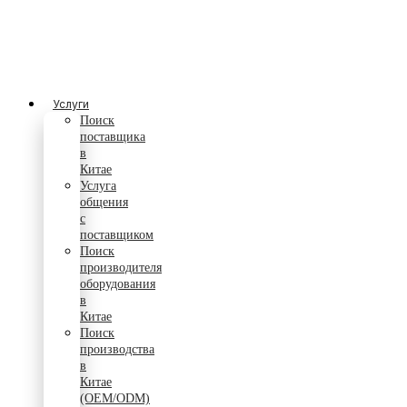
Услуги
Поиск
поставщика
в
Китае
Услуга
общения
с
поставщиком
Поиск
производителя
оборудования
в
Китае
Поиск
производства
в
Китае
(OEM/ODM)